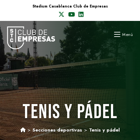
Saltar
Stadium Casablanca Club de Empresas
al
contenido
Menú
TENIS Y PÁDEL
>
Secciones deportivas
>
Tenis y pádel