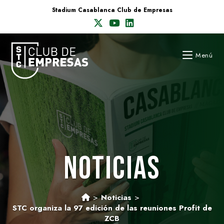
Saltar
Stadium Casablanca Club de Empresas
al
contenido
Menú
NOTICIAS
>
Noticias
>
STC organiza la 97 edición de las reuniones Profit de
ZCB