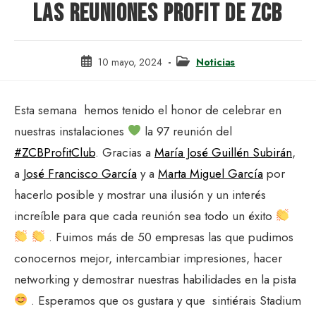
LAS REUNIONES PROFIT DE ZCB
Publicación
Categoría
10 mayo, 2024
Noticias
de
de
la
la
entrada:
entrada:
Esta semana hemos tenido el honor de celebrar en
nuestras instalaciones
la 97 reunión del
#ZCBProfitClub
. Gracias a
María José Guillén Subirán
,
a
José Francisco García
y a
Marta Miguel García
por
hacerlo posible y mostrar una ilusión y un interés
increíble para que cada reunión sea todo un éxito
. Fuimos más de 50 empresas las que pudimos
conocernos mejor, intercambiar impresiones, hacer
networking y demostrar nuestras habilidades en la pista
. Esperamos que os gustara y que sintiérais Stadium