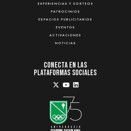
EXPERIENCIAS Y SORTEOS
PATROCINIOS
ESPACIOS PUBLICITARIOS
EVENTOS
ACTIVACIONES
NOTICIAS
Conecta En Las
Plataformas Sociales
Se
Se
Se
abre
abre
abre
en
en
en
una
una
una
nueva
nueva
nueva
pestaña
pestaña
pestaña