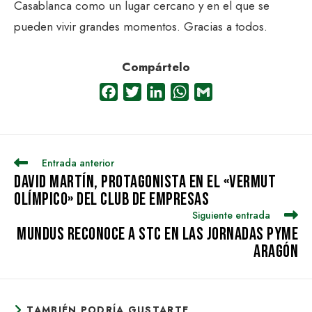
Casablanca como un lugar cercano y en el que se
pueden vivir grandes momentos. Gracias a todos.
Compártelo
F
T
L
W
G
a
w
i
h
m
c
i
n
a
a
e
t
k
t
i
LEER
Entrada anterior
b
t
e
s
l
MÁS
David Martín, protagonista en el «Vermut
o
e
d
A
ARTÍCULOS
Olímpico» del Club de Empresas
o
r
I
p
Siguiente entrada
k
n
p
Mundus reconoce a STC en las jornadas Pyme
Aragón
TAMBIÉN PODRÍA GUSTARTE